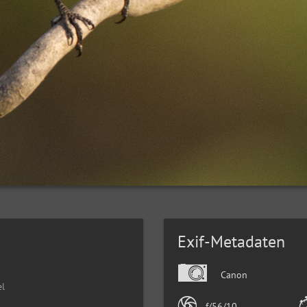
Exif-Metadaten
Canon
el
f/56/10